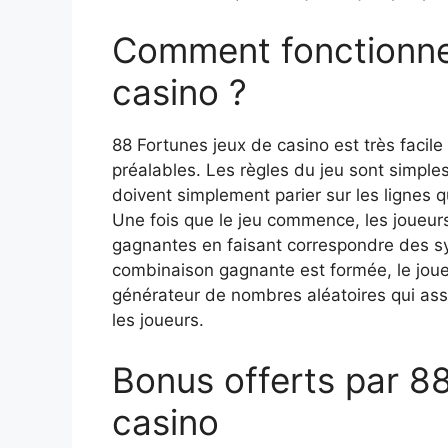
Comment fonctionne
casino ?
88 Fortunes jeux de casino est très facil
préalables. Les règles du jeu sont simple
doivent simplement parier sur les lignes qu
Une fois que le jeu commence, les joueu
gagnantes en faisant correspondre des sy
combinaison gagnante est formée, le joueu
générateur de nombres aléatoires qui assu
les joueurs.
Bonus offerts par 8
casino