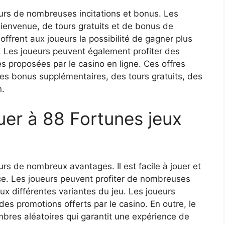
eurs de nombreuses incitations et bonus. Les
ienvenue, de tours gratuits et de bonus de
s offrent aux joueurs la possibilité de gagner plus
s. Les joueurs peuvent également profiter des
s proposées par le casino en ligne. Ces offres
des bonus supplémentaires, des tours gratuits, des
n.
uer à 88 Fortunes jeux
rs de nombreux avantages. Il est facile à jouer et
ce. Les joueurs peuvent profiter de nombreuses
aux différentes variantes du jeu. Les joueurs
es promotions offerts par le casino. En outre, le
mbres aléatoires qui garantit une expérience de