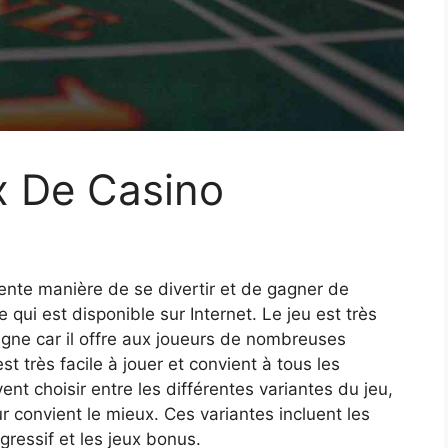
x De Casino
ente manière de se divertir et de gagner de
ne qui est disponible sur Internet. Le jeu est très
ligne car il offre aux joueurs de nombreuses
st très facile à jouer et convient à tous les
t choisir entre les différentes variantes du jeu,
ur convient le mieux. Ces variantes incluent les
gressif et les jeux bonus.