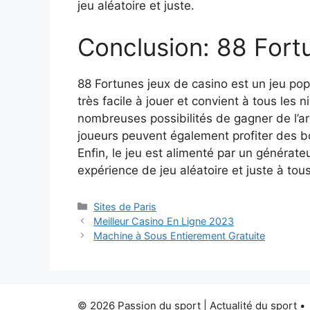
jeu aléatoire et juste.
Conclusion: 88 Fort
88 Fortunes jeux de casino est un jeu popu
très facile à jouer et convient à tous les
nombreuses possibilités de gagner de l’ar
joueurs peuvent également profiter des bo
Enfin, le jeu est alimenté par un générat
expérience de jeu aléatoire et juste à tous
Catégories
Sites de Paris
Meilleur Casino En Ligne 2023
Machine à Sous Entierement Gratuite
© 2026 Passion du sport | Actualité du sport
•