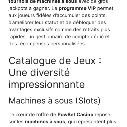
tournois de machines à sous
avec de gros
jackpots à gagner. Le
programme VIP
permet
aux joueurs fidèles d’accumuler des points,
d’améliorer leur statut et de débloquer des
avantages exclusifs comme des retraits plus
rapides, un gestionnaire de compte dédié et
des récompenses personnalisées.
Catalogue de Jeux :
Une diversité
impressionnante
Machines à sous (Slots)
Le cœur de l’offre de
PowBet Casino
repose
sur les
machines à sous
, qui représentent plus