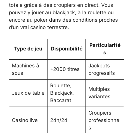
totale grâce à des croupiers en direct. Vous
pouvez y jouer au blackjack, à la roulette ou
encore au poker dans des conditions proches
d’un vrai casino terrestre.
Particularité
Type de jeu
Disponibilité
s
Machines à
Jackpots
+2000 titres
sous
progressifs
Roulette,
Multiples
Jeux de table
Blackjack,
variantes
Baccarat
Croupiers
Casino live
24h/24
professionnel
s