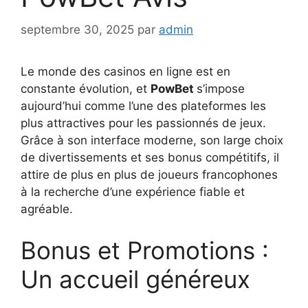
septembre 30, 2025
par
admin
Le monde des casinos en ligne est en
constante évolution, et
PowBet
s’impose
aujourd’hui comme l’une des plateformes les
plus attractives pour les passionnés de jeux.
Grâce à son interface moderne, son large choix
de divertissements et ses bonus compétitifs, il
attire de plus en plus de joueurs francophones
à la recherche d’une expérience fiable et
agréable.
Bonus et Promotions :
Un accueil généreux