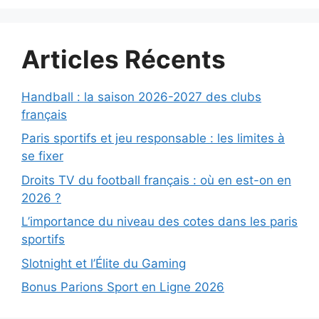
Articles Récents
Handball : la saison 2026-2027 des clubs
français
Paris sportifs et jeu responsable : les limites à
se fixer
Droits TV du football français : où en est-on en
2026 ?
L’importance du niveau des cotes dans les paris
sportifs
Slotnight et l’Élite du Gaming
Bonus Parions Sport en Ligne 2026