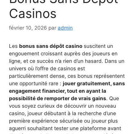
Casinos
février 10, 2026
par
admin
Les
bonus sans dépôt casino
suscitent un
engouement croissant auprès des joueurs en
ligne, et ce succès n’a rien d’un hasard. Dans un
univers où l’offre de casinos est
particulièrement dense, ces bonus représentent
une opportunité rare :
jouer gratuitement, sans
engagement financier, tout en ayant la
possibilité de remporter de vrais gains
. Que
vous soyez curieux de découvrir un nouveau
casino, joueur débutant à la recherche d’une
première expérience sécurisée ou joueur plus
aguerri souhaitant tester une plateforme avant