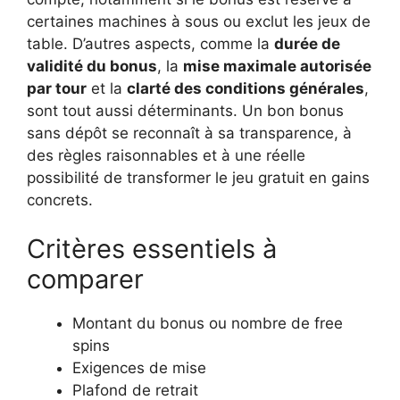
certaines machines à sous ou exclut les jeux de
table. D’autres aspects, comme la
durée de
validité du bonus
, la
mise maximale autorisée
par tour
et la
clarté des conditions générales
,
sont tout aussi déterminants. Un bon bonus
sans dépôt se reconnaît à sa transparence, à
des règles raisonnables et à une réelle
possibilité de transformer le jeu gratuit en gains
concrets.
Critères essentiels à
comparer
Montant du bonus ou nombre de free
spins
Exigences de mise
Plafond de retrait