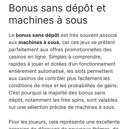
Bonus sans dépôt et
machines à sous
Le
bonus sans dépôt
est très souvent associé
aux
machines à sous
, car ces jeux se prêtent
parfaitement aux offres promotionnelles des
casinos en ligne. Simples à comprendre,
rapides à jouer et dotées d’un fonctionnement
entièrement automatisé, les slots permettent
aux casinos de contrôler plus facilement les
conditions de mise et les probabilités de gains.
C’est pourquoi la majorité des bonus sans
dépôt, notamment les free spins, sont valables
sur une sélection précise de machines à sous.
Pour les joueurs, cela représente une excellente
occasion de découvrir de nouveaux thèmes, de