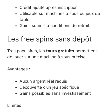
Crédit ajouté après inscription
Utilisable sur machines à sous ou jeux de
table
Gains soumis à conditions de retrait
Les free spins sans dépôt
Très populaires, les
tours gratuits
permettent
de jouer sur une machine à sous précise.
Avantages :
Aucun argent réel requis
Découverte d’un jeu spécifique
Gains possibles sans investissement
Limites :