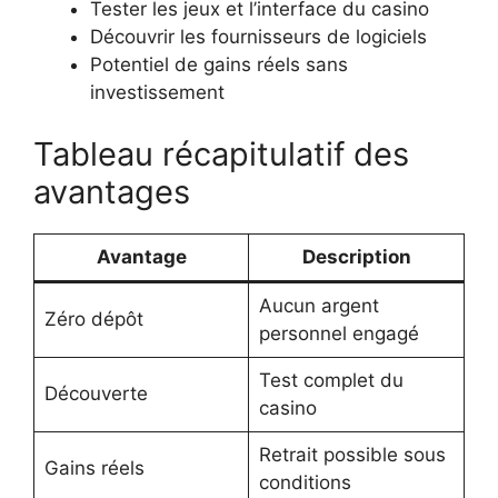
Tester les jeux et l’interface du casino
Découvrir les fournisseurs de logiciels
Potentiel de gains réels sans
investissement
Tableau récapitulatif des
avantages
Avantage
Description
Aucun argent
Zéro dépôt
personnel engagé
Test complet du
Découverte
casino
Retrait possible sous
Gains réels
conditions