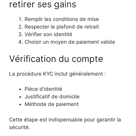
retirer ses gains
Remplir les conditions de mise
Respecter le plafond de retrait
Vérifier son identité
Choisir un moyen de paiement valide
Vérification du compte
La procédure KYC inclut généralement :
Pièce d’identité
Justificatif de domicile
Méthode de paiement
Cette étape est indispensable pour garantir la
sécurité.