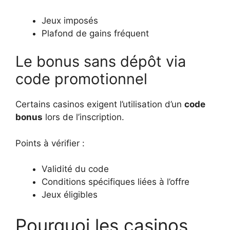
Jeux imposés
Plafond de gains fréquent
Le bonus sans dépôt via
code promotionnel
Certains casinos exigent l’utilisation d’un
code
bonus
lors de l’inscription.
Points à vérifier :
Validité du code
Conditions spécifiques liées à l’offre
Jeux éligibles
Pourquoi les casinos