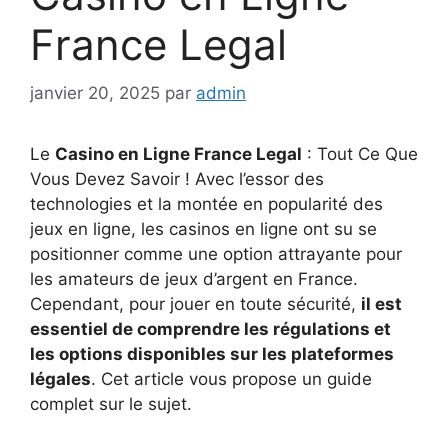
France Legal
janvier 20, 2025
par
admin
Le
Casino en Ligne France Legal
: Tout Ce Que
Vous Devez Savoir ! Avec l’essor des
technologies et la montée en popularité des
jeux en ligne, les casinos en ligne ont su se
positionner comme une option attrayante pour
les amateurs de jeux d’argent en France.
Cependant, pour jouer en toute sécurité,
il est
essentiel de comprendre les régulations et
les options disponibles sur les plateformes
légales
. Cet article vous propose un guide
complet sur le sujet.