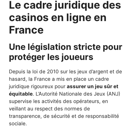
Le cadre juridique des
casinos en ligne en
France
Une législation stricte pour
protéger les joueurs
Depuis la loi de 2010 sur les jeux d’argent et de
hasard, la France a mis en place un cadre
juridique rigoureux pour
assurer un jeu sûr et
équitable
. L’Autorité Nationale des Jeux (ANJ)
supervise les activités des opérateurs, en
veillant au respect des normes de
transparence, de sécurité et de responsabilité
sociale.