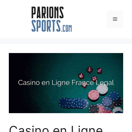
Aller
au
contenu
Menu
Casino en Ligne