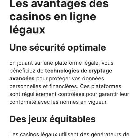
Les avantages des
casinos en ligne
légaux
Une sécurité optimale
En jouant sur une plateforme légale, vous
bénéficiez de
technologies de cryptage
avancées
pour protéger vos données
personnelles et financières. Ces plateformes
sont régulièrement contrôlées pour garantir leur
conformité avec les normes en vigueur.
Des jeux équitables
Les casinos légaux utilisent des générateurs de