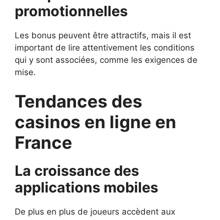
promotionnelles
Les bonus peuvent être attractifs, mais il est
important de lire attentivement les conditions
qui y sont associées, comme les exigences de
mise.
Tendances des
casinos en ligne en
France
La croissance des
applications mobiles
De plus en plus de joueurs accèdent aux