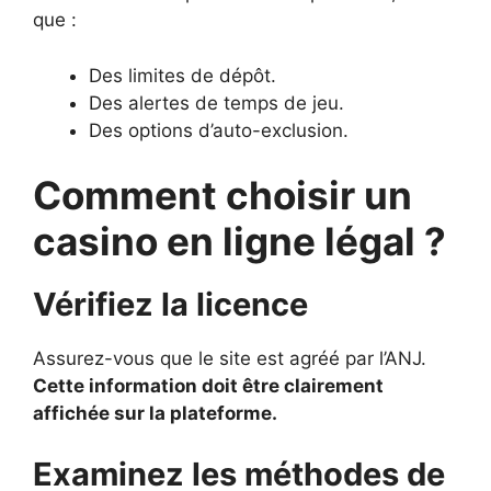
que :
Des limites de dépôt.
Des alertes de temps de jeu.
Des options d’auto-exclusion.
Comment choisir un
casino en ligne légal ?
Vérifiez la licence
Assurez-vous que le site est agréé par l’ANJ.
Cette information doit être clairement
affichée sur la plateforme.
Examinez les méthodes de