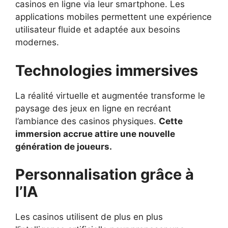
casinos en ligne via leur smartphone. Les
applications mobiles permettent une expérience
utilisateur fluide et adaptée aux besoins
modernes.
Technologies immersives
La réalité virtuelle et augmentée transforme le
paysage des jeux en ligne en recréant
l’ambiance des casinos physiques.
Cette
immersion accrue attire une nouvelle
génération de joueurs.
Personnalisation grâce à
l’IA
Les casinos utilisent de plus en plus