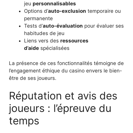
jeu
personnalisables
Options d’
auto-exclusion
temporaire ou
permanente
Tests d’
auto-évaluation
pour évaluer ses
habitudes de jeu
Liens vers des
ressources
d’aide
spécialisées
La présence de ces fonctionnalités témoigne de
l’engagement éthique du casino envers le bien-
être de ses joueurs.
Réputation et avis des
joueurs : l’épreuve du
temps