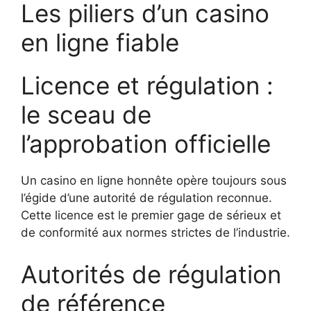
Les piliers d’un casino
en ligne fiable
Licence et régulation :
le sceau de
l’approbation officielle
Un casino en ligne honnête opère toujours sous
l’égide d’une autorité de régulation reconnue.
Cette licence est le premier gage de sérieux et
de conformité aux normes strictes de l’industrie.
Autorités de régulation
de référence