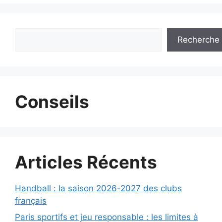
Rechercher
Recherche
Conseils
Articles Récents
Handball : la saison 2026-2027 des clubs
français
Paris sportifs et jeu responsable : les limites à