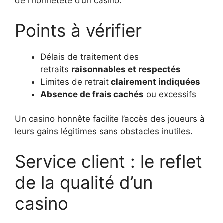
de l’honnêteté d’un casino.
Points à vérifier
Délais de traitement des
retraits
raisonnables et respectés
Limites de retrait
clairement indiquées
Absence de frais cachés
ou excessifs
Un casino honnête facilite l’accès des joueurs à
leurs gains légitimes sans obstacles inutiles.
Service client : le reflet
de la qualité d’un
casino