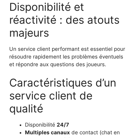
Disponibilité et
réactivité : des atouts
majeurs
Un service client performant est essentiel pour
résoudre rapidement les problèmes éventuels
et répondre aux questions des joueurs.
Caractéristiques d’un
service client de
qualité
Disponibilité
24/7
Multiples canaux
de contact (chat en