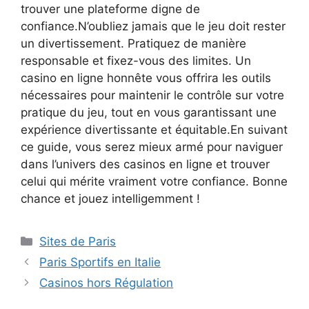
trouver une plateforme digne de
confiance.N’oubliez jamais que le jeu doit rester
un divertissement. Pratiquez de manière
responsable et fixez-vous des limites. Un
casino en ligne honnête vous offrira les outils
nécessaires pour maintenir le contrôle sur votre
pratique du jeu, tout en vous garantissant une
expérience divertissante et équitable.En suivant
ce guide, vous serez mieux armé pour naviguer
dans l’univers des casinos en ligne et trouver
celui qui mérite vraiment votre confiance. Bonne
chance et jouez intelligemment !
Catégories
Sites de Paris
Paris Sportifs en Italie
Casinos hors Régulation