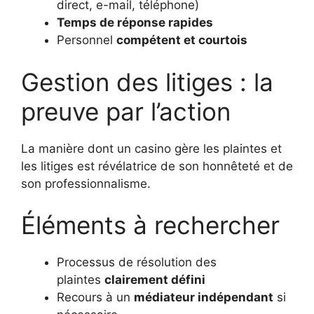
direct, e-mail, téléphone)
Temps de réponse rapides
Personnel
compétent et courtois
Gestion des litiges : la
preuve par l’action
La manière dont un casino gère les plaintes et
les litiges est révélatrice de son honnêteté et de
son professionnalisme.
Éléments à rechercher
Processus de résolution des
plaintes
clairement défini
Recours à un
médiateur indépendant
si