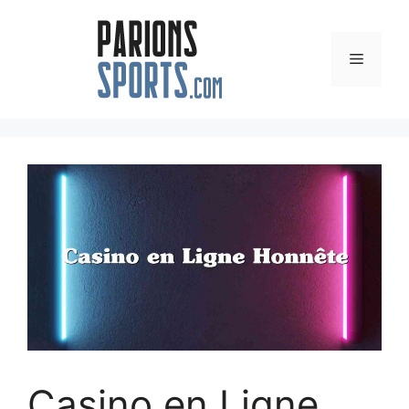
Aller
au
contenu
Menu
Casino en Ligne