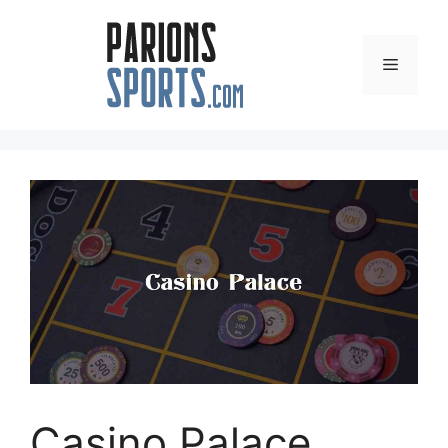
Aller
au
contenu
Menu
Casino Palace