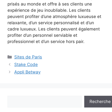
prisés au monde et offre à ses clients une
expérience de jeu inoubliable. Les clients
peuvent profiter d’une atmosphère luxueuse et
relaxante, d’un service personnalisé et d’un
cadre luxueux. Les clients peuvent également
profiter d’un personnel serviable et
professionnel et d’un service hors pair.
Catégories
Sites de Paris
Stake Code
Appli Betway
Rechercher
Recherche