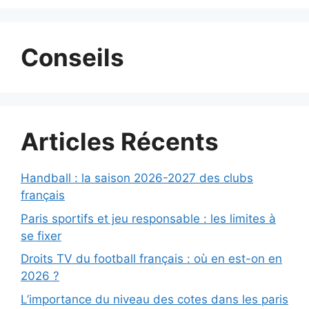
Conseils
Articles Récents
Handball : la saison 2026-2027 des clubs
français
Paris sportifs et jeu responsable : les limites à
se fixer
Droits TV du football français : où en est-on en
2026 ?
L’importance du niveau des cotes dans les paris