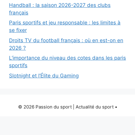
Handball : la saison 2026-2027 des clubs
français
Paris sportifs et jeu responsable : les limites à
se fixer
Droits TV du football français : où en est-on en
2026 ?
L’importance du niveau des cotes dans les paris
sportifs
Slotnight et l’Élite du Gaming
© 2026 Passion du sport | Actualité du sport
•