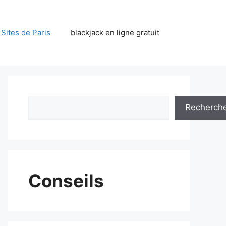
Sites de Paris
blackjack en ligne gratuit
Rechercher
Recherch
Conseils