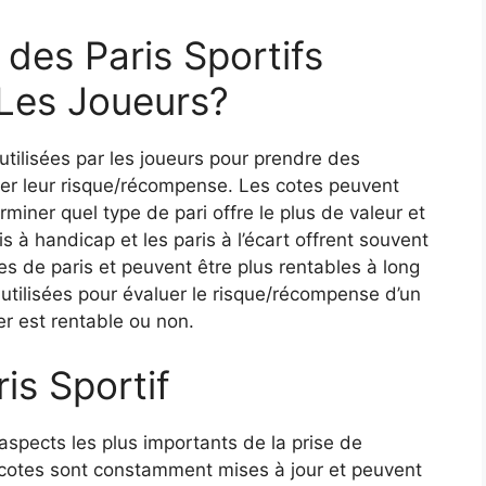
es Paris Sportifs
 Les Joueurs?
utilisées par les joueurs pour prendre des
ster leur risque/récompense. Les cotes peuvent
iner quel type de pari offre le plus de valeur et
s à handicap et les paris à l’écart offrent souvent
es de paris et peuvent être plus rentables à long
utilisées pour évaluer le risque/récompense d’un
ier est rentable ou non.
is Sportif
 aspects les plus importants de la prise de
s cotes sont constamment mises à jour et peuvent