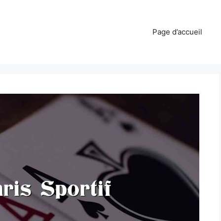
Page d’accueil