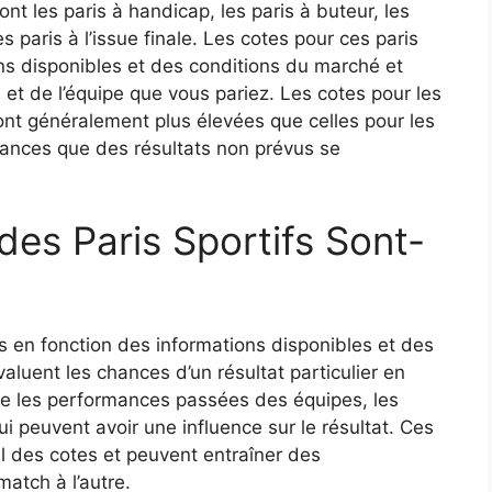
ont les paris à handicap, les paris à buteur, les
les paris à l’issue finale. Les cotes pour ces paris
ns disponibles et des conditions du marché et
 et de l’équipe que vous pariez. Les cotes pour les
 sont généralement plus élevées que celles pour les
chances que des résultats non prévus se
es Paris Sportifs Sont-
es en fonction des informations disponibles et des
luent les chances d’un résultat particulier en
ue les performances passées des équipes, les
ui peuvent avoir une influence sur le résultat. Ces
ul des cotes et peuvent entraîner des
atch à l’autre.