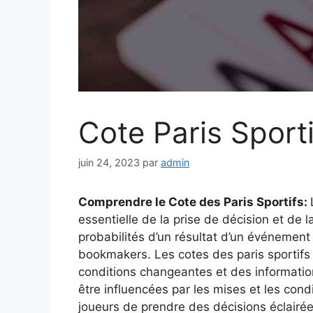
Cote Paris Sporti
juin 24, 2023
par
admin
Comprendre le Cote des Paris Sportifs:
essentielle de la prise de décision et de l
probabilités d’un résultat d’un événement 
bookmakers. Les cotes des paris sportifs
conditions changeantes et des informatio
être influencées par les mises et les con
joueurs de prendre des décisions éclairées