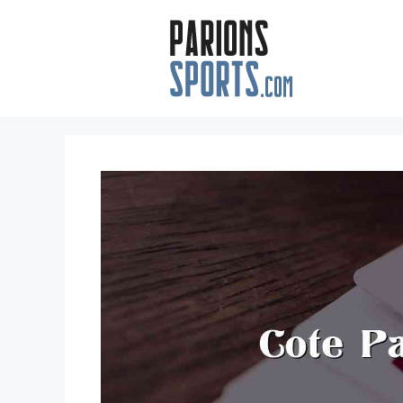
Aller
au
contenu