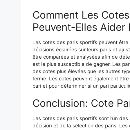
Comment Les Cotes d
Peuvent-Elles Aider
Les cotes des paris sportifs peuvent être 
décisions éclairées sur leurs paris et aju
être comparées et analysées afin de déterm
est le plus susceptible de gagner. Les pari
des cotes plus élevées que les autres typ
terme. Les cotes peuvent également être 
pari et pour déterminer si un pari particul
Conclusion: Cote Par
Les cotes des paris sportifs sont l’un des
décision et de la sélection des paris. Le