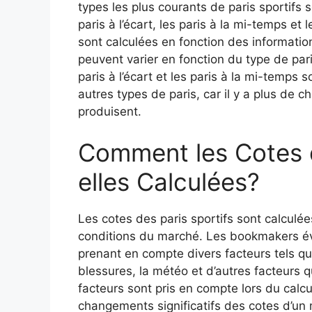
types les plus courants de paris sportifs s
paris à l’écart, les paris à la mi-temps et 
sont calculées en fonction des informatio
peuvent varier en fonction du type de pari
paris à l’écart et les paris à la mi-temps
autres types de paris, car il y a plus de 
produisent.
Comment les Cotes d
elles Calculées?
Les cotes des paris sportifs sont calculé
conditions du marché. Les bookmakers éva
prenant en compte divers facteurs tels q
blessures, la météo et d’autres facteurs q
facteurs sont pris en compte lors du calc
changements significatifs des cotes d’un m