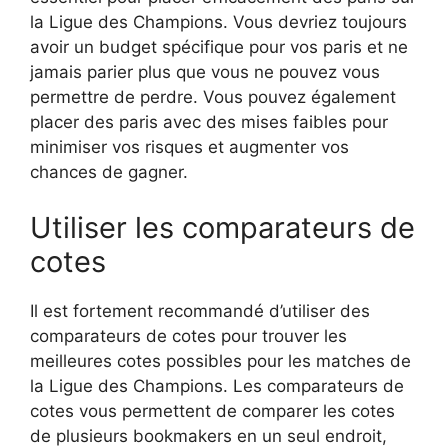
la Ligue des Champions. Vous devriez toujours
avoir un budget spécifique pour vos paris et ne
jamais parier plus que vous ne pouvez vous
permettre de perdre. Vous pouvez également
placer des paris avec des mises faibles pour
minimiser vos risques et augmenter vos
chances de gagner.
Utiliser les comparateurs de
cotes
Il est fortement recommandé d’utiliser des
comparateurs de cotes pour trouver les
meilleures cotes possibles pour les matches de
la Ligue des Champions. Les comparateurs de
cotes vous permettent de comparer les cotes
de plusieurs bookmakers en un seul endroit,