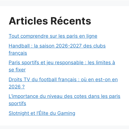
Articles Récents
Tout comprendre sur les paris en ligne
Handball : la saison 2026-2027 des clubs
français
Paris sportifs et jeu responsable : les limites à
se fixer
Droits TV du football français : où en est-on en
2026 ?
L’importance du niveau des cotes dans les paris
sportifs
Slotnight et l’Élite du Gaming