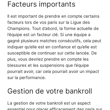
Facteurs importants
Il est important de prendre en compte certains
facteurs lors de vos paris sur la Ligue des
Champions. Tout d’abord, la forme actuelle de
l’équipe est un facteur clé. Si une équipe a
gagné plusieurs matches consécutifs, cela peut
indiquer qu’elle est en confiance et qu’elle est
susceptible de continuer sur cette lancée. De
plus, vous devriez prendre en compte les
blessures et les suspensions que l’équipe
pourrait avoir, car cela pourrait avoir un impact
sur la performance.
Gestion de votre bankroll
La gestion de votre bankroll est un aspect
essentiel pour placer efficacement des paris sur