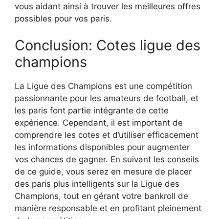
vous aidant ainsi à trouver les meilleures offres
possibles pour vos paris.
Conclusion: Cotes ligue des
champions
La Ligue des Champions est une compétition
passionnante pour les amateurs de football, et
les paris font partie intégrante de cette
expérience. Cependant, il est important de
comprendre les cotes et d’utiliser efficacement
les informations disponibles pour augmenter
vos chances de gagner. En suivant les conseils
de ce guide, vous serez en mesure de placer
des paris plus intelligents sur la Ligue des
Champions, tout en gérant votre bankroll de
manière responsable et en profitant pleinement