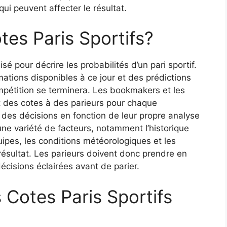
ui peuvent affecter le résultat.
tes Paris Sportifs?
sé pour décrire les probabilités d’un pari sportif.
mations disponibles à ce jour et des prédictions
ompétition se terminera. Les bookmakers et les
nt des cotes à des parieurs pour chaque
des décisions en fonction de leur propre analyse
ne variété de facteurs, notamment l’historique
pes, les conditions météorologiques et les
 résultat. Les parieurs doivent donc prendre en
cisions éclairées avant de parier.
 Cotes Paris Sportifs