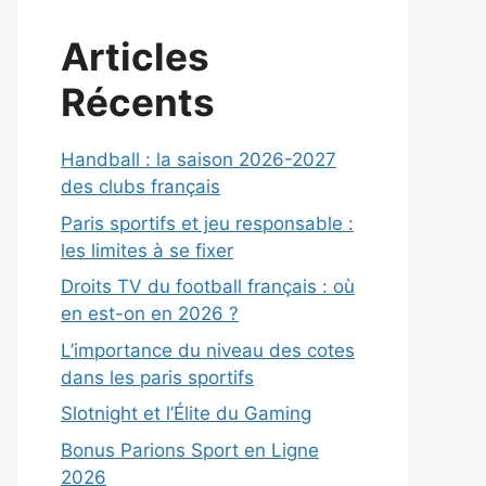
Articles
Récents
Handball : la saison 2026-2027
des clubs français
Paris sportifs et jeu responsable :
les limites à se fixer
Droits TV du football français : où
en est-on en 2026 ?
L’importance du niveau des cotes
dans les paris sportifs
Slotnight et l’Élite du Gaming
Bonus Parions Sport en Ligne
2026