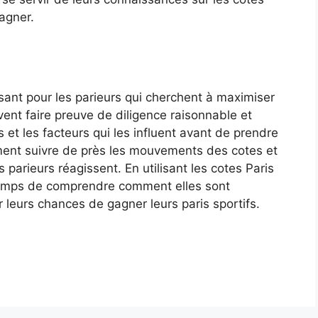
agner.
ssant pour les parieurs qui cherchent à maximiser
vent faire preuve de diligence raisonnable et
et les facteurs qui les influent avant de prendre
ment suivre de près les mouvements des cotes et
parieurs réagissent. En utilisant les cotes Paris
 temps de comprendre comment elles sont
 leurs chances de gagner leurs paris sportifs.