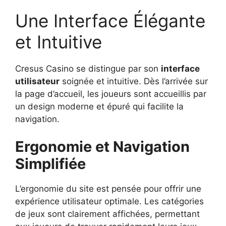
Une Interface Élégante
et Intuitive
Cresus Casino se distingue par son
interface
utilisateur
soignée et intuitive. Dès l’arrivée sur
la page d’accueil, les joueurs sont accueillis par
un design moderne et épuré qui facilite la
navigation.
Ergonomie et Navigation
Simplifiée
L’ergonomie du site est pensée pour offrir une
expérience utilisateur optimale. Les catégories
de jeux sont clairement affichées, permettant