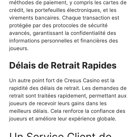
méthodes de paiement, y compris les cartes de
crédit, les portefeuilles électroniques, et les
virements bancaires. Chaque transaction est
protégée par des protocoles de sécurité
avancés, garantissant la confidentialité des
informations personnelles et financières des
joueurs.
Délais de Retrait Rapides
Un autre point fort de Cresus Casino est la
rapidité des délais de retrait. Les demandes de
retrait sont traitées rapidement, permettant aux
joueurs de recevoir leurs gains dans les
meilleurs délais. Cela renforce la confiance des
joueurs et améliore leur expérience globale.
Un Service Client de