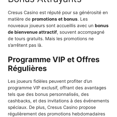
Cresus Casino est réputé pour sa générosité en
matière de
promotions et bonus
. Les
nouveaux joueurs sont accueillis avec un
bonus
de bienvenue attractif
, souvent accompagné
de tours gratuits. Mais les promotions ne
s’arrêtent pas là.
Programme VIP et Offres
Régulières
Les joueurs fidèles peuvent profiter d’un
programme VIP exclusif, offrant des avantages
tels que des bonus personnalisés, des
cashbacks, et des invitations à des événements
spéciaux. De plus, Cresus Casino propose
régulièrement des promotions hebdomadaires