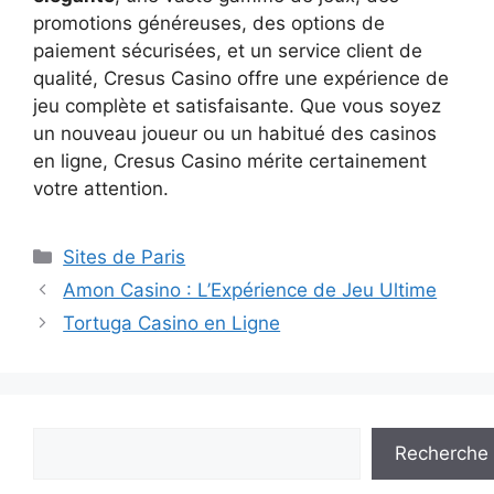
promotions généreuses, des options de
paiement sécurisées, et un service client de
qualité, Cresus Casino offre une expérience de
jeu complète et satisfaisante. Que vous soyez
un nouveau joueur ou un habitué des casinos
en ligne, Cresus Casino mérite certainement
votre attention.
Catégories
Sites de Paris
Amon Casino : L’Expérience de Jeu Ultime
Tortuga Casino en Ligne
Rechercher
Recherche