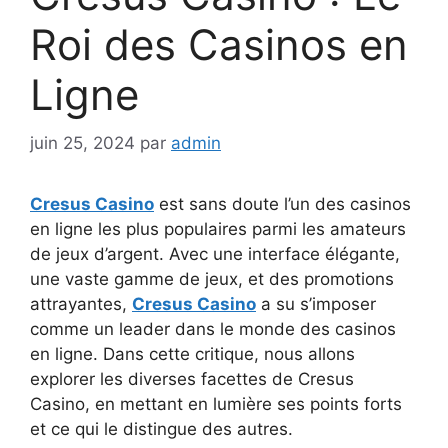
Roi des Casinos en
Ligne
juin 25, 2024
par
admin
Cresus Casino
est sans doute l’un des casinos
en ligne les plus populaires parmi les amateurs
de jeux d’argent. Avec une interface élégante,
une vaste gamme de jeux, et des promotions
attrayantes,
Cresus Casino
a su s’imposer
comme un leader dans le monde des casinos
en ligne. Dans cette critique, nous allons
explorer les diverses facettes de Cresus
Casino, en mettant en lumière ses points forts
et ce qui le distingue des autres.