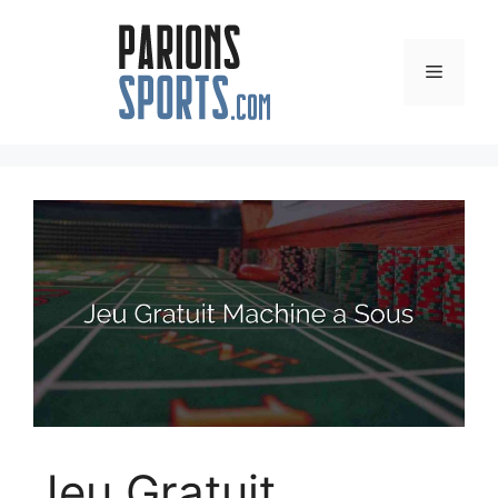
Aller
au
contenu
Menu
Jeu Gratuit