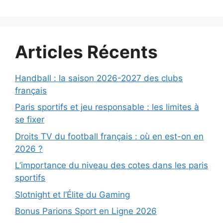
Articles Récents
Handball : la saison 2026-2027 des clubs
français
Paris sportifs et jeu responsable : les limites à
se fixer
Droits TV du football français : où en est-on en
2026 ?
L’importance du niveau des cotes dans les paris
sportifs
Slotnight et l’Élite du Gaming
Bonus Parions Sport en Ligne 2026