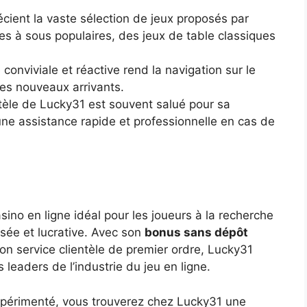
cient la vaste sélection de jeux proposés par
 à sous populaires, des jeux de table classiques
e conviviale et réactive rend la navigation sur le
les nouveaux arrivants.
ntèle de Lucky31 est souvent salué pour sa
t une assistance rapide et professionnelle en cas de
ino en ligne idéal pour les joueurs à la recherche
sée et lucrative. Avec son
bonus sans dépôt
 son service clientèle de premier ordre, Lucky31
eaders de l’industrie du jeu en ligne.
périmenté, vous trouverez chez Lucky31 une