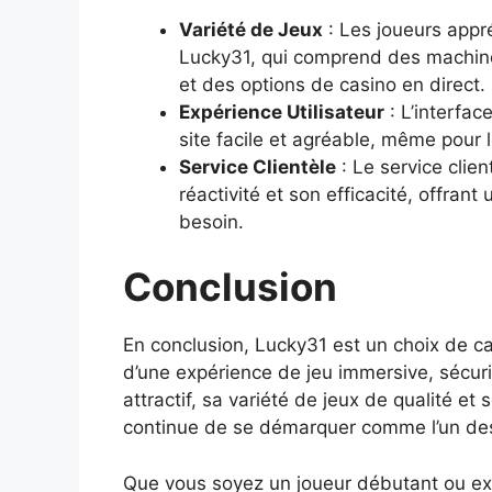
Variété de Jeux
: Les joueurs appré
Lucky31, qui comprend des machines
et des options de casino en direct.
Expérience Utilisateur
: L’interfac
site facile et agréable, même pour 
Service Clientèle
: Le service clie
réactivité et son efficacité, offran
besoin.
Conclusion
En conclusion, Lucky31 est un choix de cas
d’une expérience de jeu immersive, sécuri
attractif, sa variété de jeux de qualité et
continue de se démarquer comme l’un des l
Que vous soyez un joueur débutant ou ex