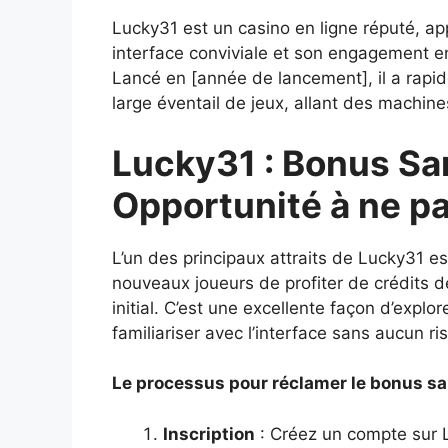
Lucky31 est un casino en ligne réputé, app
interface conviviale et son engagement en
Lancé en [année de lancement], il a rapi
large éventail de jeux, allant des machine
Lucky31 : Bonus Sa
Opportunité à ne p
L’un des principaux attraits de Lucky31 e
nouveaux joueurs de profiter de crédits de
initial. C’est une excellente façon d’explor
familiariser avec l’interface sans aucun ri
Le processus pour réclamer le bonus sa
Inscription
: Créez un compte sur L