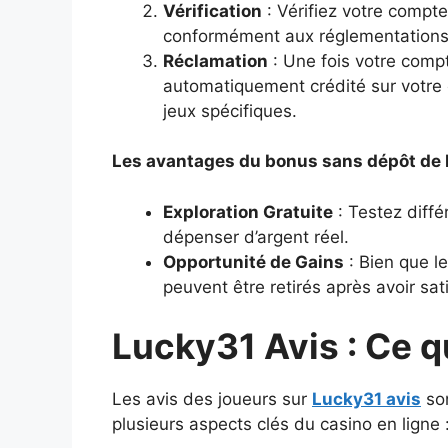
Vérification
: Vérifiez votre compt
conformément aux réglementations 
Réclamation
: Une fois votre compt
automatiquement crédité sur votre c
jeux spécifiques.
Les avantages du bonus sans dépôt de L
Exploration Gratuite
: Testez diffé
dépenser d’argent réel.
Opportunité de Gains
: Bien que le
peuvent être retirés après avoir sat
Lucky31 Avis : Ce q
Les avis des joueurs sur
Lucky31 avis
son
plusieurs aspects clés du casino en ligne 