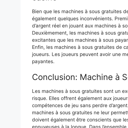
Bien que les machines à sous gratuites d
également quelques inconvénients. Premi
d’argent réel en jouant aux machines à sou
Deuxièmement, les machines à sous gratu
excitantes que les machines à sous payante
Enfin, les machines à sous gratuites de 
joueurs. Les joueurs peuvent avoir une m
payantes.
Conclusion: Machine à S
Les machines à sous gratuites sont un ex
risque. Elles offrent également aux joueu
compétences de jeu sans perdre d’argent. 
machines à sous gratuites ne leur permett
doivent également être conscients que le
ennuyeuses à la longue. Dans l’ensemble,