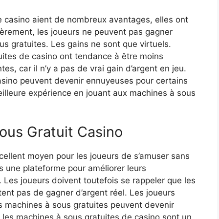
e casino aient de nombreux avantages, elles ont
èrement, les joueurs ne peuvent pas gagner
s gratuites. Les gains ne sont que virtuels.
ites de casino ont tendance à être moins
s, car il n’y a pas de vrai gain d’argent en jeu.
casino peuvent devenir ennuyeuses pour certains
eilleure expérience en jouant aux machines à sous
ous Gratuit Casino
cellent moyen pour les joueurs de s’amuser sans
rs une plateforme pour améliorer leurs
Les joueurs doivent toutefois se rappeler que les
ent pas de gagner d’argent réel. Les joueurs
s machines à sous gratuites peuvent devenir
 les machines à sous gratuites de casino sont un