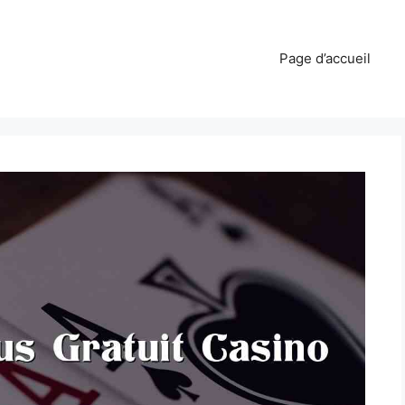
Page d’accueil