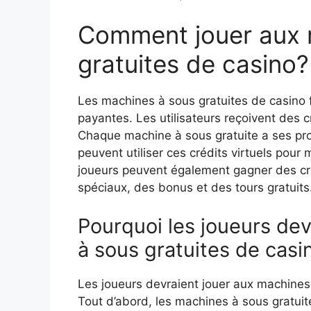
Comment jouer aux 
gratuites de casino?
Les machines à sous gratuites de casino
payantes. Les utilisateurs reçoivent des cr
Chaque machine à sous gratuite a ses prop
peuvent utiliser ces crédits virtuels pour
joueurs peuvent également gagner des c
spéciaux, des bonus et des tours gratuits
Pourquoi les joueurs dev
à sous gratuites de casi
Les joueurs devraient jouer aux machines 
Tout d’abord, les machines à sous gratuit