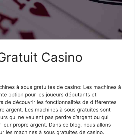
Gratuit Casino
chines à sous gratuites de casino: Les machines à
nte option pour les joueurs débutants et
rs de découvrir les fonctionnalités de différentes
e argent. Les machines à sous gratuites sont
urs qui ne veulent pas perdre d’argent ou qui
 leur propre argent. Dans ce blog, nous allons
ur les machines à sous gratuites de casino.