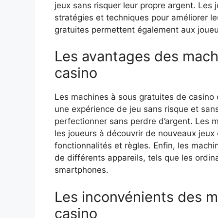
jeux sans risquer leur propre argent. Les
stratégies et techniques pour améliorer 
gratuites permettent également aux joueu
Les avantages des machi
casino
Les machines à sous gratuites de casino o
une expérience de jeu sans risque et sans
perfectionner sans perdre d’argent. Les 
les joueurs à découvrir de nouveaux jeux 
fonctionnalités et règles. Enfin, les mach
de différents appareils, tels que les ordin
smartphones.
Les inconvénients des m
casino