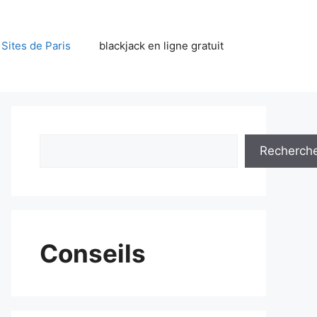
Sites de Paris
blackjack en ligne gratuit
Rechercher
Recherch
Conseils