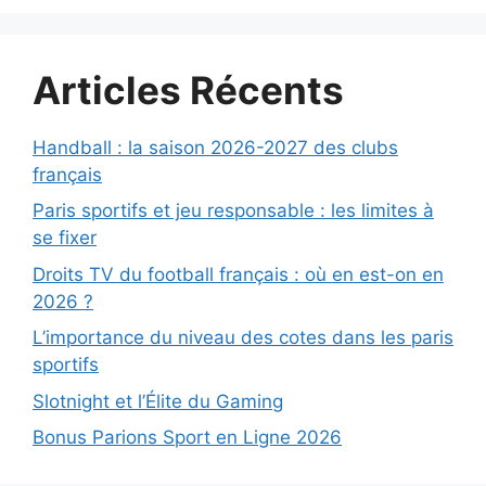
Articles Récents
Handball : la saison 2026-2027 des clubs
français
Paris sportifs et jeu responsable : les limites à
se fixer
Droits TV du football français : où en est-on en
2026 ?
L’importance du niveau des cotes dans les paris
sportifs
Slotnight et l’Élite du Gaming
Bonus Parions Sport en Ligne 2026