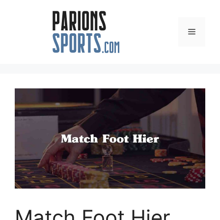
Aller
au
contenu
Menu
Match Foot Hier