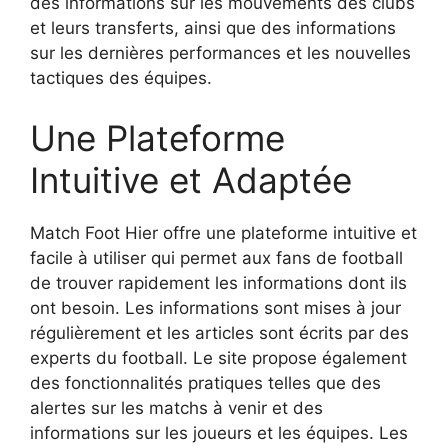
des informations sur les mouvements des clubs
et leurs transferts, ainsi que des informations
sur les dernières performances et les nouvelles
tactiques des équipes.
Une Plateforme
Intuitive et Adaptée
Match Foot Hier offre une plateforme intuitive et
facile à utiliser qui permet aux fans de football
de trouver rapidement les informations dont ils
ont besoin. Les informations sont mises à jour
régulièrement et les articles sont écrits par des
experts du football. Le site propose également
des fonctionnalités pratiques telles que des
alertes sur les matchs à venir et des
informations sur les joueurs et les équipes. Les