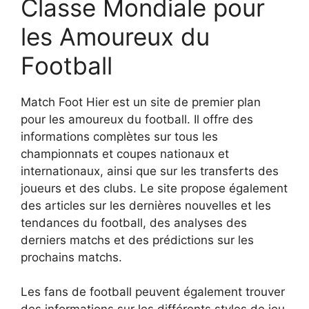
Classe Mondiale pour
les Amoureux du
Football
Match Foot Hier est un site de premier plan
pour les amoureux du football. Il offre des
informations complètes sur tous les
championnats et coupes nationaux et
internationaux, ainsi que sur les transferts des
joueurs et des clubs. Le site propose également
des articles sur les dernières nouvelles et les
tendances du football, des analyses des
derniers matchs et des prédictions sur les
prochains matchs.
Les fans de football peuvent également trouver