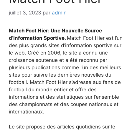
juillet 3, 2023
par
admin
Match Foot Hier: Une Nouvelle Source
d’Information Sportive.
Match Foot Hier est l’un
des plus grands sites d’information sportive sur
le web. Créé en 2006, le site a connu une
croissance soutenue et a été reconnu par
plusieurs publications comme l’un des meilleurs
sites pour suivre les dernières nouvelles du
football. Match Foot Hier s’adresse aux fans de
football du monde entier et offre des
informations et des statistiques sur l’ensemble
des championnats et des coupes nationaux et
internationaux.
Le site propose des articles quotidiens sur le