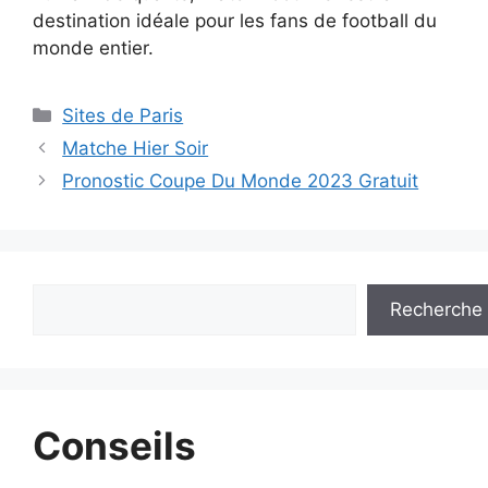
destination idéale pour les fans de football du
monde entier.
Catégories
Sites de Paris
Matche Hier Soir
Pronostic Coupe Du Monde 2023 Gratuit
Rechercher
Recherche
Conseils