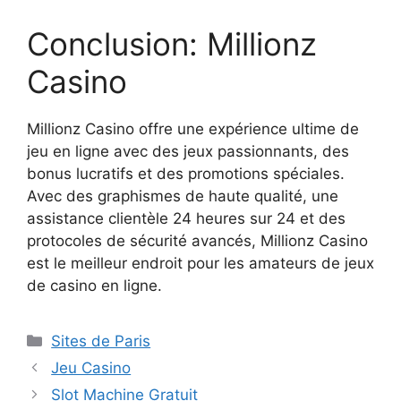
Conclusion: Millionz
Casino
Millionz Casino offre une expérience ultime de
jeu en ligne avec des jeux passionnants, des
bonus lucratifs et des promotions spéciales.
Avec des graphismes de haute qualité, une
assistance clientèle 24 heures sur 24 et des
protocoles de sécurité avancés, Millionz Casino
est le meilleur endroit pour les amateurs de jeux
de casino en ligne.
Catégories
Sites de Paris
Jeu Casino
Slot Machine Gratuit