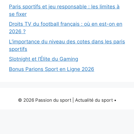
Paris sportifs et jeu responsable : les limites à
se fixer
Droits TV du football français : où en est-on en
2026 ?
L’importance du niveau des cotes dans les paris
sportifs
Slotnight et l’Élite du Gaming
Bonus Parions Sport en Ligne 2026
© 2026 Passion du sport | Actualité du sport
•