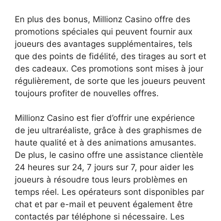
En plus des bonus, Millionz Casino offre des
promotions spéciales qui peuvent fournir aux
joueurs des avantages supplémentaires, tels
que des points de fidélité, des tirages au sort et
des cadeaux. Ces promotions sont mises à jour
régulièrement, de sorte que les joueurs peuvent
toujours profiter de nouvelles offres.
Millionz Casino est fier d’offrir une expérience
de jeu ultraréaliste, grâce à des graphismes de
haute qualité et à des animations amusantes.
De plus, le casino offre une assistance clientèle
24 heures sur 24, 7 jours sur 7, pour aider les
joueurs à résoudre tous leurs problèmes en
temps réel. Les opérateurs sont disponibles par
chat et par e-mail et peuvent également être
contactés par téléphone si nécessaire. Les