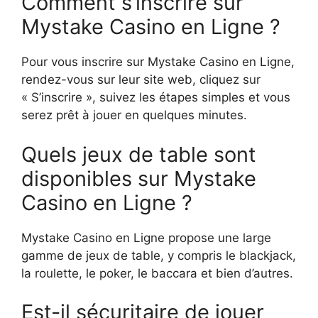
Comment s’inscrire sur
Mystake Casino en Ligne ?
Pour vous inscrire sur Mystake Casino en Ligne,
rendez-vous sur leur site web, cliquez sur
« S’inscrire », suivez les étapes simples et vous
serez prêt à jouer en quelques minutes.
Quels jeux de table sont
disponibles sur Mystake
Casino en Ligne ?
Mystake Casino en Ligne propose une large
gamme de jeux de table, y compris le blackjack,
la roulette, le poker, le baccara et bien d’autres.
Est-il sécuritaire de jouer