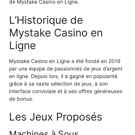
de Mystake Casino en Ligne.
L’Historique de
Mystake Casino en
Ligne
Mystake Casino en Ligne a été fondé en 2019
par une équipe de passionnés de jeux d’argent
en ligne. Depuis lors, il a gagné en popularité
grâce à sa vaste sélection de jeux, à son
interface conviviale et à ses offres généreuses
de bonus.
Les Jeux Proposés
Machines à Sous