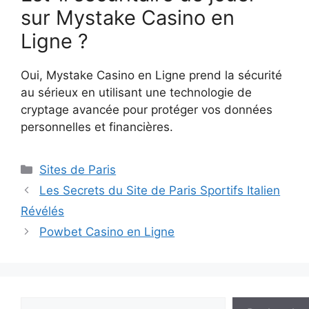
sur Mystake Casino en
Ligne ?
Oui, Mystake Casino en Ligne prend la sécurité
au sérieux en utilisant une technologie de
cryptage avancée pour protéger vos données
personnelles et financières.
Catégories
Sites de Paris
Les Secrets du Site de Paris Sportifs Italien
Révélés
Powbet Casino en Ligne
Rechercher