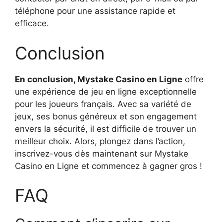
téléphone pour une assistance rapide et
efficace.
Conclusion
En conclusion, Mystake Casino en Ligne
offre
une expérience de jeu en ligne exceptionnelle
pour les joueurs français. Avec sa variété de
jeux, ses bonus généreux et son engagement
envers la sécurité, il est difficile de trouver un
meilleur choix. Alors, plongez dans l’action,
inscrivez-vous dès maintenant sur Mystake
Casino en Ligne et commencez à gagner gros !
FAQ