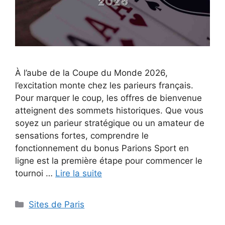
À l’aube de la Coupe du Monde 2026,
l’excitation monte chez les parieurs français.
Pour marquer le coup, les offres de bienvenue
atteignent des sommets historiques. Que vous
soyez un parieur stratégique ou un amateur de
sensations fortes, comprendre le
fonctionnement du bonus Parions Sport en
ligne est la première étape pour commencer le
tournoi …
Lire la suite
Catégories
Sites de Paris