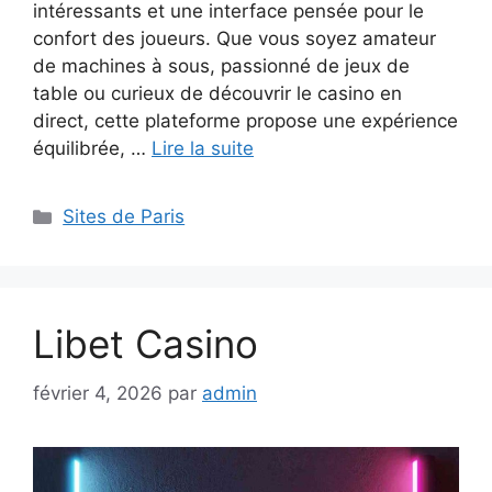
intéressants et une interface pensée pour le
confort des joueurs. Que vous soyez amateur
de machines à sous, passionné de jeux de
table ou curieux de découvrir le casino en
direct, cette plateforme propose une expérience
équilibrée, …
Lire la suite
Catégories
Sites de Paris
Libet Casino
février 4, 2026
par
admin