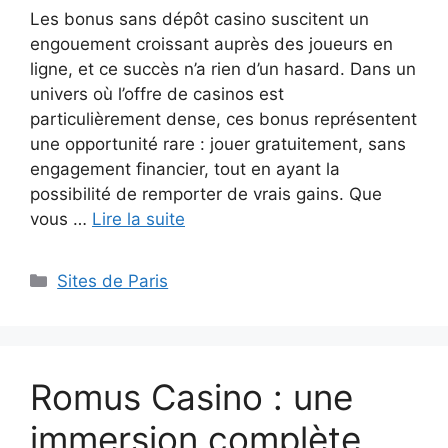
Les bonus sans dépôt casino suscitent un
engouement croissant auprès des joueurs en
ligne, et ce succès n’a rien d’un hasard. Dans un
univers où l’offre de casinos est
particulièrement dense, ces bonus représentent
une opportunité rare : jouer gratuitement, sans
engagement financier, tout en ayant la
possibilité de remporter de vrais gains. Que
vous …
Lire la suite
Catégories
Sites de Paris
Romus Casino : une
immersion complète