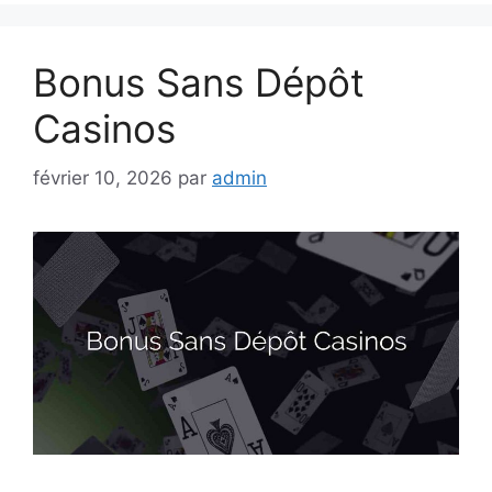
Bonus Sans Dépôt
Casinos
février 10, 2026
par
admin