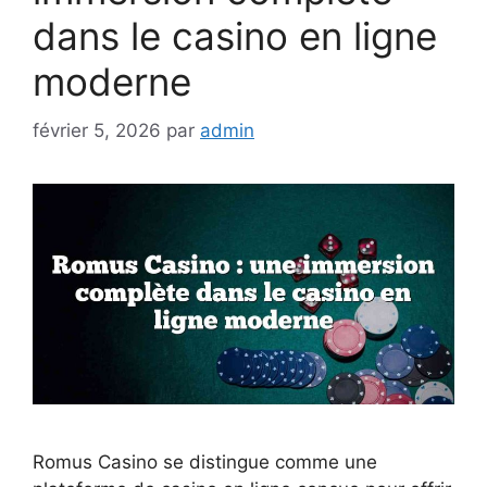
dans le casino en ligne
moderne
février 5, 2026
par
admin
Romus Casino se distingue comme une