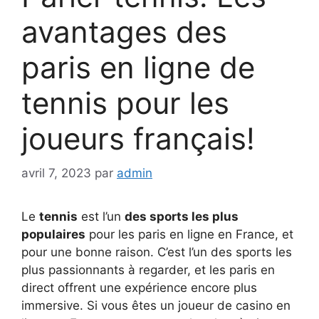
avantages des
paris en ligne de
tennis pour les
joueurs français!
avril 7, 2023
par
admin
Le
tennis
est l’un
des sports les plus
populaires
pour les paris en ligne en France, et
pour une bonne raison. C’est l’un des sports les
plus passionnants à regarder, et les paris en
direct offrent une expérience encore plus
immersive. Si vous êtes un joueur de casino en