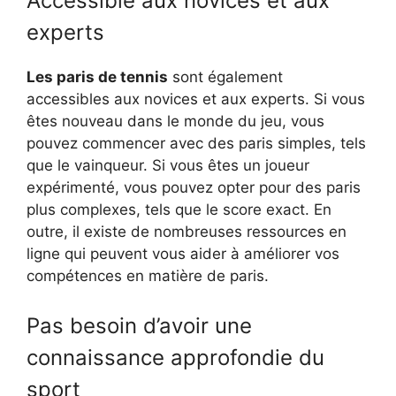
Accessible aux novices et aux
experts
Les paris de tennis
sont également
accessibles aux novices et aux experts. Si vous
êtes nouveau dans le monde du jeu, vous
pouvez commencer avec des paris simples, tels
que le vainqueur. Si vous êtes un joueur
expérimenté, vous pouvez opter pour des paris
plus complexes, tels que le score exact. En
outre, il existe de nombreuses ressources en
ligne qui peuvent vous aider à améliorer vos
compétences en matière de paris.
Pas besoin d’avoir une
connaissance approfondie du
sport