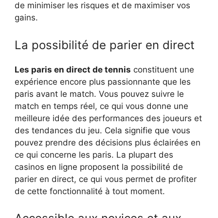
de minimiser les risques et de maximiser vos
gains.
La possibilité de parier en direct
Les paris en direct de tennis
constituent une
expérience encore plus passionnante que les
paris avant le match. Vous pouvez suivre le
match en temps réel, ce qui vous donne une
meilleure idée des performances des joueurs et
des tendances du jeu. Cela signifie que vous
pouvez prendre des décisions plus éclairées en
ce qui concerne les paris. La plupart des
casinos en ligne proposent la possibilité de
parier en direct, ce qui vous permet de profiter
de cette fonctionnalité à tout moment.