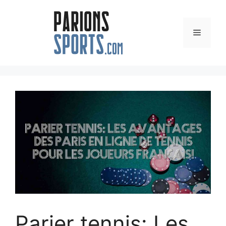
Aller
au
contenu
Menu
Parier tennis: Les