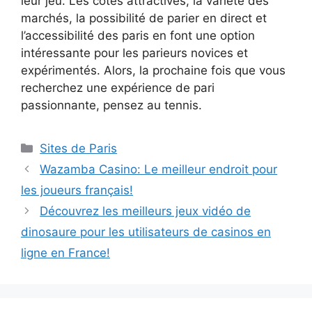
leur jeu. Les cotes attractives, la variété des
marchés, la possibilité de parier en direct et
l’accessibilité des paris en font une option
intéressante pour les parieurs novices et
expérimentés. Alors, la prochaine fois que vous
recherchez une expérience de pari
passionnante, pensez au tennis.
Catégories
Sites de Paris
Wazamba Casino: Le meilleur endroit pour
les joueurs français!
Découvrez les meilleurs jeux vidéo de
dinosaure pour les utilisateurs de casinos en
ligne en France!