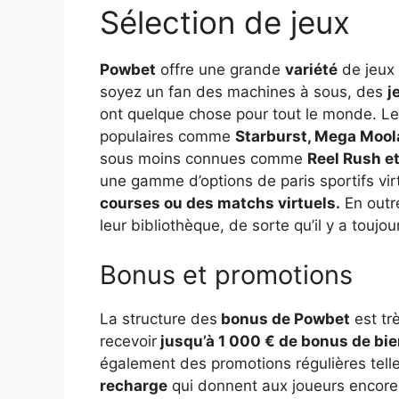
Sélection de jeux
Powbet
offre une grande
variété
de jeux 
soyez un fan des machines à sous, des
j
ont quelque chose pour tout le monde. Le
populaires comme
Starburst, Mega Mool
sous moins connues comme
Reel Rush et
une gamme d’options de paris sportifs vir
courses ou des matchs virtuels.
En outre
leur bibliothèque, de sorte qu’il y a tou
Bonus et promotions
La structure des
bonus de Powbet
est tr
recevoir
jusqu’à 1 000 € de bonus de bi
également des promotions régulières tell
recharge
qui donnent aux joueurs encore 