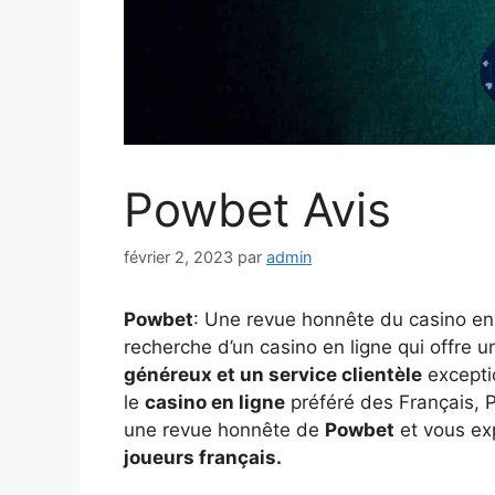
Powbet Avis
février 2, 2023
par
admin
Powbet
: Une revue honnête du casino en
recherche d’un casino en ligne qui offre 
généreux et un service clientèle
exceptio
le
casino en ligne
préféré des Français, P
une revue honnête de
Powbet
et vous exp
joueurs français.