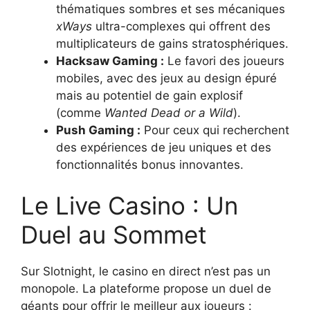
thématiques sombres et ses mécaniques
xWays
ultra-complexes qui offrent des
multiplicateurs de gains stratosphériques.
Hacksaw Gaming :
Le favori des joueurs
mobiles, avec des jeux au design épuré
mais au potentiel de gain explosif
(comme
Wanted Dead or a Wild
).
Push Gaming :
Pour ceux qui recherchent
des expériences de jeu uniques et des
fonctionnalités bonus innovantes.
Le Live Casino : Un
Duel au Sommet
Sur Slotnight, le casino en direct n’est pas un
monopole. La plateforme propose un duel de
géants pour offrir le meilleur aux joueurs :