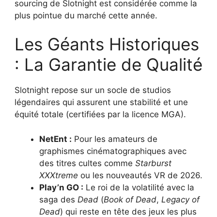
sourcing de Slotnight est considérée comme la
plus pointue du marché cette année.
Les Géants Historiques
: La Garantie de Qualité
Slotnight repose sur un socle de studios
légendaires qui assurent une stabilité et une
équité totale (certifiées par la licence MGA).
NetEnt :
Pour les amateurs de
graphismes cinématographiques avec
des titres cultes comme
Starburst
XXXtreme
ou les nouveautés VR de 2026.
Play’n GO :
Le roi de la volatilité avec la
saga des
Dead
(
Book of Dead
,
Legacy of
Dead
) qui reste en tête des jeux les plus