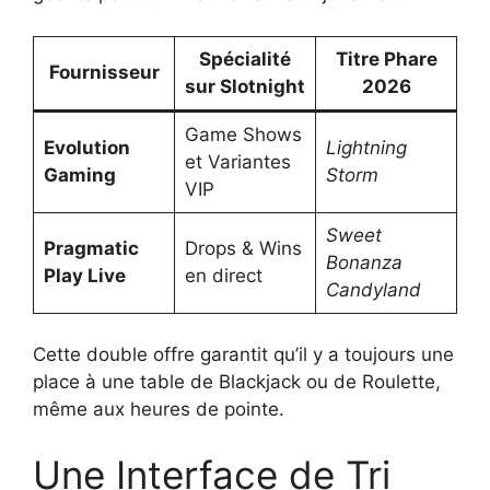
Spécialité
Titre Phare
Fournisseur
sur Slotnight
2026
Game Shows
Evolution
Lightning
et Variantes
Gaming
Storm
VIP
Sweet
Pragmatic
Drops & Wins
Bonanza
Play Live
en direct
Candyland
Cette double offre garantit qu’il y a toujours une
place à une table de Blackjack ou de Roulette,
même aux heures de pointe.
Une Interface de Tri