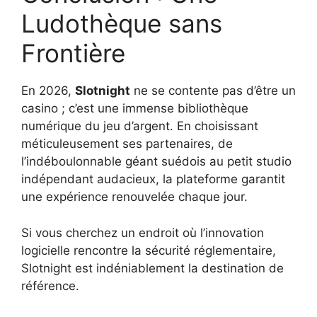
Ludothèque sans
Frontière
En 2026,
Slotnight
ne se contente pas d’être un
casino ; c’est une immense bibliothèque
numérique du jeu d’argent. En choisissant
méticuleusement ses partenaires, de
l’indéboulonnable géant suédois au petit studio
indépendant audacieux, la plateforme garantit
une expérience renouvelée chaque jour.
Si vous cherchez un endroit où l’innovation
logicielle rencontre la sécurité réglementaire,
Slotnight est indéniablement la destination de
référence.