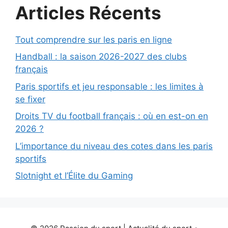
Articles Récents
Tout comprendre sur les paris en ligne
Handball : la saison 2026-2027 des clubs
français
Paris sportifs et jeu responsable : les limites à
se fixer
Droits TV du football français : où en est-on en
2026 ?
L’importance du niveau des cotes dans les paris
sportifs
Slotnight et l’Élite du Gaming