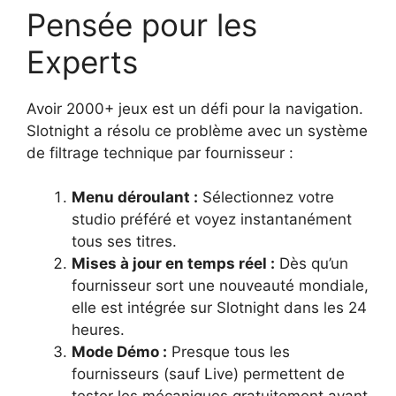
Pensée pour les
Experts
Avoir 2000+ jeux est un défi pour la navigation.
Slotnight a résolu ce problème avec un système
de filtrage technique par fournisseur :
Menu déroulant :
Sélectionnez votre
studio préféré et voyez instantanément
tous ses titres.
Mises à jour en temps réel :
Dès qu’un
fournisseur sort une nouveauté mondiale,
elle est intégrée sur Slotnight dans les 24
heures.
Mode Démo :
Presque tous les
fournisseurs (sauf Live) permettent de