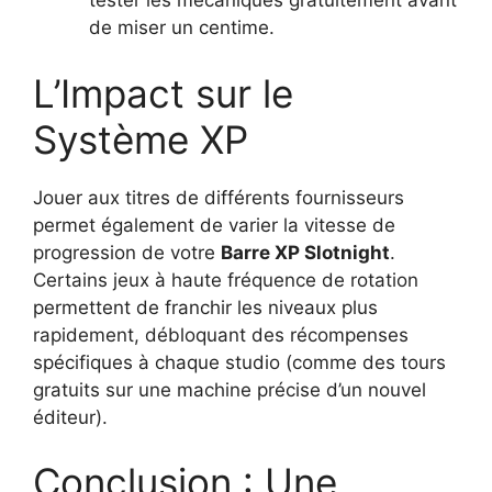
tester les mécaniques gratuitement avant
de miser un centime.
L’Impact sur le
Système XP
Jouer aux titres de différents fournisseurs
permet également de varier la vitesse de
progression de votre
Barre XP Slotnight
.
Certains jeux à haute fréquence de rotation
permettent de franchir les niveaux plus
rapidement, débloquant des récompenses
spécifiques à chaque studio (comme des tours
gratuits sur une machine précise d’un nouvel
éditeur).
Conclusion : Une