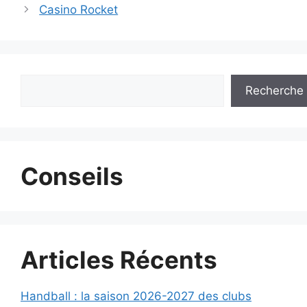
Casino Rocket
Rechercher
Recherche
Conseils
Articles Récents
Handball : la saison 2026-2027 des clubs