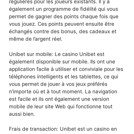
régulières pour les joueurs existants. Il y a
également un programme de fidélité qui vous
permet de gagner des points chaque fois que
vous jouez. Ces points peuvent ensuite être
échangés contre des bonus, des cadeaux et
même de l’argent réel.
Unibet sur mobile: Le casino Unibet est
également disponible sur mobile. Ils ont une
application facile à utiliser et conviviale pour les
téléphones intelligents et les tablettes, ce qui
vous permet de jouer à vos jeux préférés
n’importe où et à tout moment. La navigation
est facile et ils ont également une version
mobile de leur site Web qui fonctionne tout
aussi bien.
Frais de transaction: Unibet est un casino en