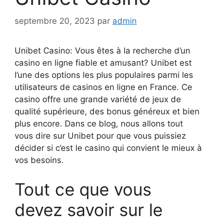
septembre 20, 2023
par
admin
Unibet Casino: Vous êtes à la recherche d’un
casino en ligne fiable et amusant? Unibet est
l’une des options les plus populaires parmi les
utilisateurs de casinos en ligne en France. Ce
casino offre une grande variété de jeux de
qualité supérieure, des bonus généreux et bien
plus encore. Dans ce blog, nous allons tout
vous dire sur Unibet pour que vous puissiez
décider si c’est le casino qui convient le mieux à
vos besoins.
Tout ce que vous
devez savoir sur le