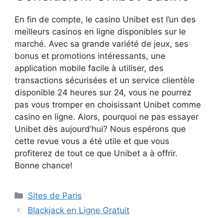
En fin de compte, le casino Unibet est l’un des
meilleurs casinos en ligne disponibles sur le
marché. Avec sa grande variété de jeux, ses
bonus et promotions intéressants, une
application mobile facile à utiliser, des
transactions sécurisées et un service clientèle
disponible 24 heures sur 24, vous ne pourrez
pas vous tromper en choisissant Unibet comme
casino en ligne. Alors, pourquoi ne pas essayer
Unibet dès aujourd’hui? Nous espérons que
cette revue vous a été utile et que vous
profiterez de tout ce que Unibet a à offrir.
Bonne chance!
Catégories
Sites de Paris
Blackjack en Ligne Gratuit