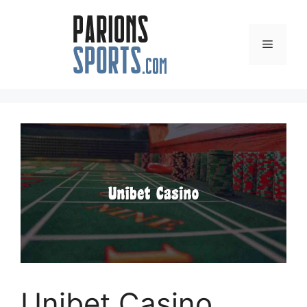
Aller
au
contenu
Menu
Unibet Casino