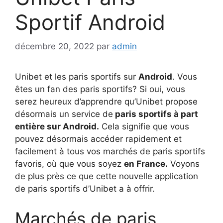
Sportif Android
décembre 20, 2022
par
admin
Unibet et les paris sportifs sur
Android
. Vous
êtes un fan des paris sportifs? Si oui, vous
serez heureux d’apprendre qu’Unibet propose
désormais un service de
paris sportifs à part
entière sur Android.
Cela signifie que vous
pouvez désormais accéder rapidement et
facilement à tous vos marchés de paris sportifs
favoris, où que vous soyez
en France.
Voyons
de plus près ce que cette nouvelle application
de paris sportifs d’Unibet a à offrir.
Marchés de paris