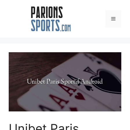
Aller
au
contenu
Menu
Unibet Paris