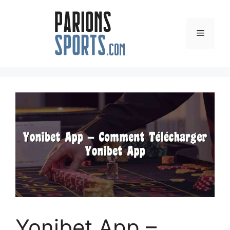
Aller
au
contenu
Menu
Yonibet App –