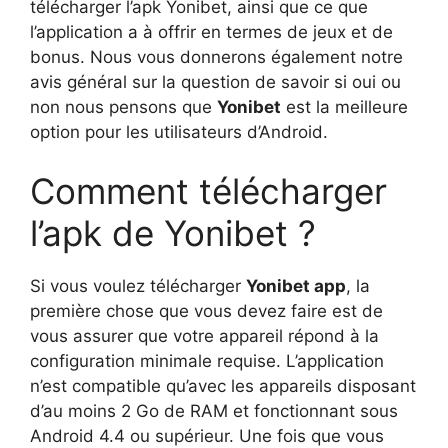
télécharger l’apk Yonibet, ainsi que ce que
l’application a à offrir en termes de jeux et de
bonus. Nous vous donnerons également notre
avis général sur la question de savoir si oui ou
non nous pensons que
Yonibet
est la meilleure
option pour les utilisateurs d’Android.
Comment télécharger
l’apk de Yonibet ?
Si vous voulez télécharger
Yonibet app
, la
première chose que vous devez faire est de
vous assurer que votre appareil répond à la
configuration minimale requise. L’application
n’est compatible qu’avec les appareils disposant
d’au moins 2 Go de RAM et fonctionnant sous
Android 4.4 ou supérieur. Une fois que vous