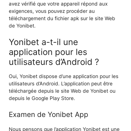
avez vérifié que votre appareil répond aux
exigences, vous pouvez procéder au
téléchargement du fichier apk sur le site Web
de Yonibet.
Yonibet a-t-il une
application pour les
utilisateurs d’Android ?
Oui, Yonibet dispose d’une application pour les
utilisateurs d’Android. L’application peut être
téléchargée depuis le site Web de Yonibet ou
depuis le Google Play Store.
Examen de Yonibet App
Nous pensons que l’application Yonibet est une