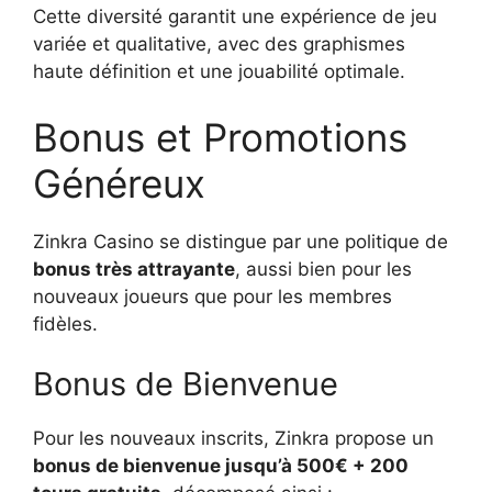
Cette diversité garantit une expérience de jeu
variée et qualitative, avec des graphismes
haute définition et une jouabilité optimale.
Bonus et Promotions
Généreux
Zinkra Casino se distingue par une politique de
bonus très attrayante
, aussi bien pour les
nouveaux joueurs que pour les membres
fidèles.
Bonus de Bienvenue
Pour les nouveaux inscrits, Zinkra propose un
bonus de bienvenue jusqu’à 500€ + 200