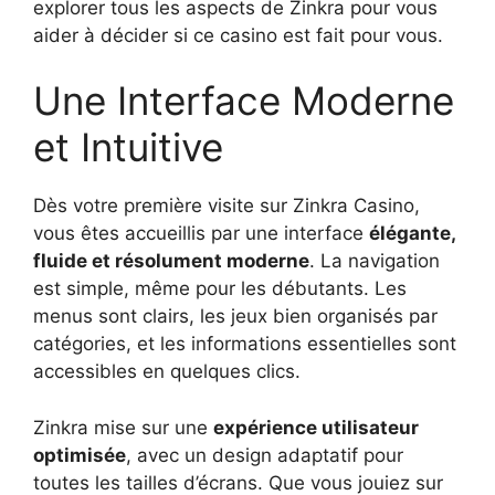
explorer tous les aspects de Zinkra pour vous
aider à décider si ce casino est fait pour vous.
Une Interface Moderne
et Intuitive
Dès votre première visite sur Zinkra Casino,
vous êtes accueillis par une interface
élégante,
fluide et résolument moderne
. La navigation
est simple, même pour les débutants. Les
menus sont clairs, les jeux bien organisés par
catégories, et les informations essentielles sont
accessibles en quelques clics.
Zinkra mise sur une
expérience utilisateur
optimisée
, avec un design adaptatif pour
toutes les tailles d’écrans. Que vous jouiez sur