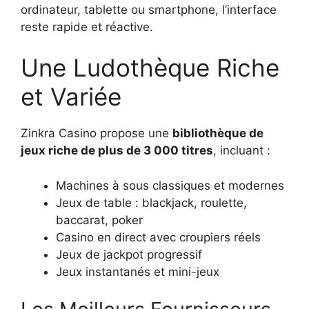
ordinateur, tablette ou smartphone, l’interface
reste rapide et réactive.
Une Ludothèque Riche
et Variée
Zinkra Casino propose une
bibliothèque de
jeux riche de plus de 3 000 titres
, incluant :
Machines à sous classiques et modernes
Jeux de table : blackjack, roulette,
baccarat, poker
Casino en direct avec croupiers réels
Jeux de jackpot progressif
Jeux instantanés et mini-jeux