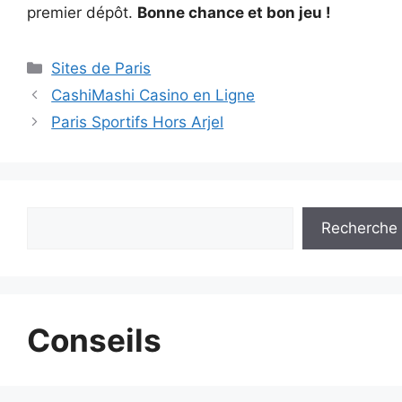
premier dépôt.
Bonne chance et bon jeu !
Catégories
Sites de Paris
CashiMashi Casino en Ligne
Paris Sportifs Hors Arjel
Rechercher
Recherche
Conseils