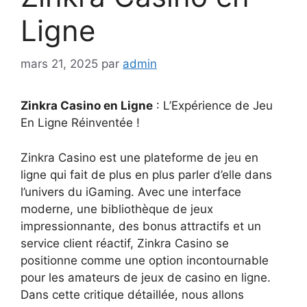
Ligne
mars 21, 2025
par
admin
Zinkra Casino en Ligne
: L’Expérience de Jeu
En Ligne Réinventée !
Zinkra Casino est une plateforme de jeu en
ligne qui fait de plus en plus parler d’elle dans
l’univers du iGaming. Avec une interface
moderne, une bibliothèque de jeux
impressionnante, des bonus attractifs et un
service client réactif, Zinkra Casino se
positionne comme une option incontournable
pour les amateurs de jeux de casino en ligne.
Dans cette critique détaillée, nous allons