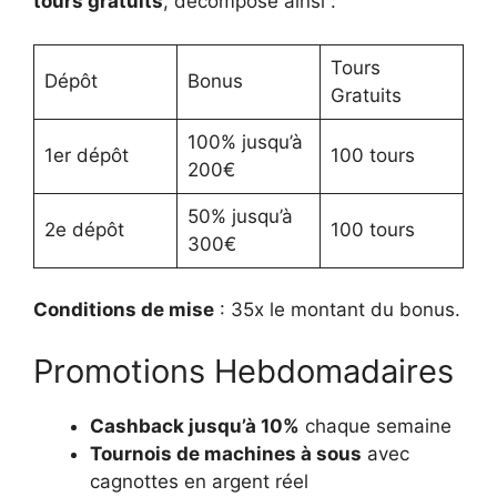
tours gratuits
, décomposé ainsi :
Tours
Dépôt
Bonus
Gratuits
100% jusqu’à
1er dépôt
100 tours
200€
50% jusqu’à
2e dépôt
100 tours
300€
Conditions de mise
: 35x le montant du bonus.
Promotions Hebdomadaires
Cashback jusqu’à 10%
chaque semaine
Tournois de machines à sous
avec
cagnottes en argent réel