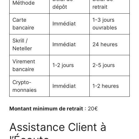
Méthode
dépôt
retrait
Carte
1-3 jours
Immédiat
bancaire
ouvrables
Skrill /
Immédiat
24 heures
Neteller
Virement
1-2 jours
2-5 jours
bancaire
Crypto-
Immédiat
1-2 heures
monnaies
Montant minimum de retrait
: 20€
Assistance Client à