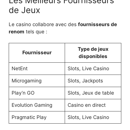
Les Meilleurs Fournisseurs
de Jeux
Le casino collabore avec des
fournisseurs de
renom
tels que :
Type de jeux
Fournisseur
disponibles
NetEnt
Slots, Live Casino
Microgaming
Slots, Jackpots
Play’n GO
Slots, Jeux de table
Evolution Gaming
Casino en direct
Pragmatic Play
Slots, Live Casino