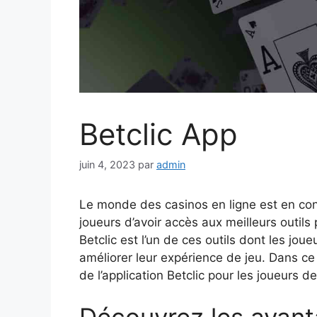
Betclic App
juin 4, 2023
par
admin
Le monde des casinos en ligne est en const
joueurs d’avoir accès aux meilleurs outils 
Betclic est l’un de ces outils dont les jou
améliorer leur expérience de jeu. Dans ce
de l’application Betclic pour les joueurs d