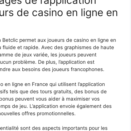
ges de l’application
eurs de casino en ligne en
n Betclic permet aux joueurs de casino en ligne en
u fluide et rapide. Avec des graphismes de haute
 gamme de jeux variée, les joueurs peuvent
aucun problème. De plus, l’application est
ondre aux besoins des joueurs francophones.
en ligne en France qui utilisent l’application
sifs tels que des tours gratuits, des bonus de
 bonus peuvent vous aider à maximiser vos
emps de jeu. L’application envoie également des
nouvelles offres promotionnelles.
entialité sont des aspects importants pour les