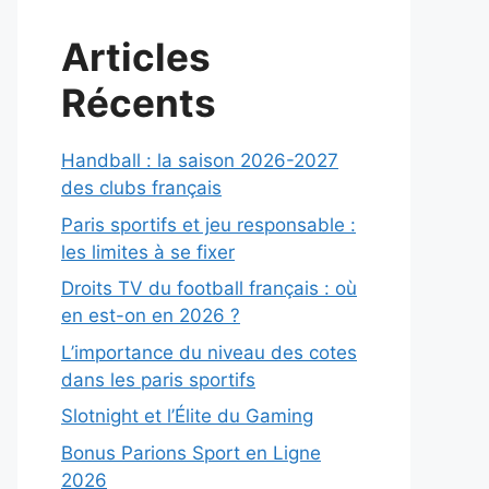
Articles
Récents
Handball : la saison 2026-2027
des clubs français
Paris sportifs et jeu responsable :
les limites à se fixer
Droits TV du football français : où
en est-on en 2026 ?
L’importance du niveau des cotes
dans les paris sportifs
Slotnight et l’Élite du Gaming
Bonus Parions Sport en Ligne
2026