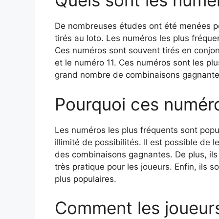
Quels sont les numér
De nombreuses études ont été menées po
tirés au loto. Les numéros les plus fréquen
Ces numéros sont souvent tirés en conjo
et le numéro 11. Ces numéros sont les plu
grand nombre de combinaisons gagnante
Pourquoi ces numéros
Les numéros les plus fréquents sont popul
illimité de possibilités. Il est possible d
des combinaisons gagnantes. De plus, ils s
très pratique pour les joueurs. Enfin, ils 
plus populaires.
Comment les joueurs 