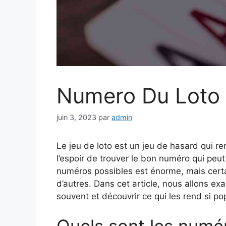
Numero Du Loto 
juin 3, 2023
par
admin
Le jeu de loto est un jeu de hasard qui 
l’espoir de trouver le bon numéro qui peut
numéros possibles est énorme, mais cert
d’autres. Dans cet article, nous allons ex
souvent et découvrir ce qui les rend si po