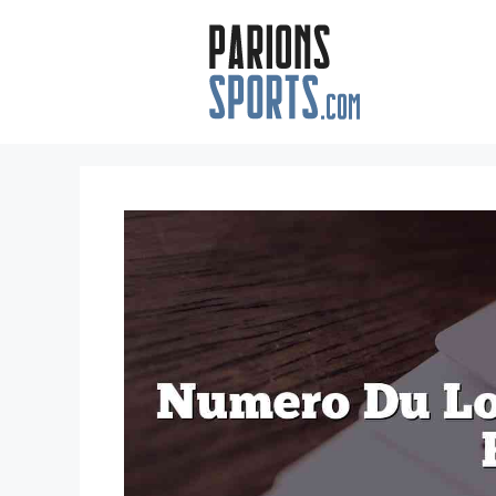
Aller
au
contenu