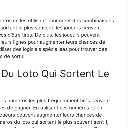
méros en les utilisant pour créer des combinaisons
 sortent le plus souvent, les joueurs peuvent
s d’être tirés. De plus, les joueurs peuvent
usieurs lignes pour augmenter leurs chances de
iser des logiciels spécialisés pour trouver des
 de sortir.
Du Loto Qui Sortent Le
 les numéros les plus fréquemment tirés peuvent
es de gagner. En utilisant ces numéros et en
joueurs peuvent augmenter leurs chances de
os du loto qui sortent le plus souvent sont 1,