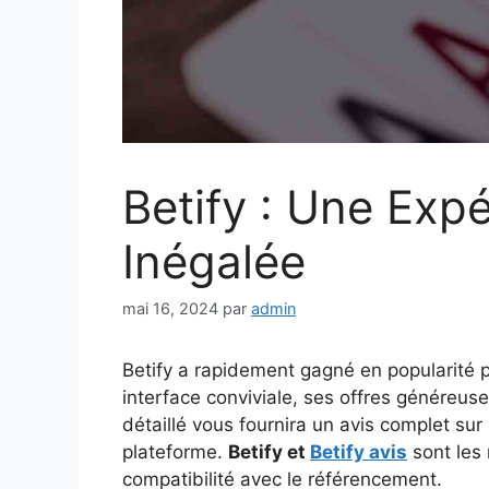
Betify : Une Exp
Inégalée
mai 16, 2024
par
admin
Betify a rapidement gagné en popularité p
interface conviviale, ses offres généreuses
détaillé vous fournira un avis complet sur
plateforme.
Betify et
Betify avis
sont les 
compatibilité avec le référencement.