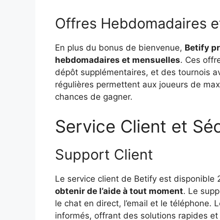
Offres Hebdomadaires e
En plus du bonus de bienvenue,
Betify p
hebdomadaires et mensuelles
. Ces off
dépôt supplémentaires, et des tournois a
régulières permettent aux joueurs de maxi
chances de gagner.
Service Client et Séc
Support Client
Le service client de Betify est disponible 
obtenir de l’aide à tout moment
. Le supp
le chat en direct, l’email et le téléphone.
informés, offrant des solutions rapides et