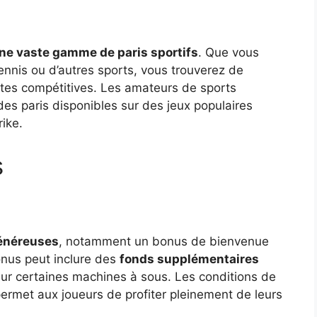
une vaste gamme de paris sportifs
. Que vous
ennis ou d’autres sports, vous trouverez de
tes compétitives. Les amateurs de sports
des paris disponibles sur des jeux populaires
ike.
s
énéreuses
, notamment un bonus de bienvenue
onus peut inclure des
fonds supplémentaires
ur certaines machines à sous. Les conditions de
permet aux joueurs de profiter pleinement de leurs