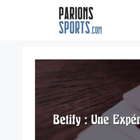
Aller
au
contenu