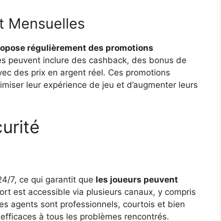
t Mensuelles
ropose régulièrement des promotions
res peuvent inclure des cashback, des bonus de
vec des prix en argent réel. Ces promotions
miser leur expérience de jeu et d’augmenter leurs
urité
24/7, ce qui garantit que
les joueurs peuvent
ort est accessible via plusieurs canaux, y compris
 Les agents sont professionnels, courtois et bien
 efficaces à tous les problèmes rencontrés.