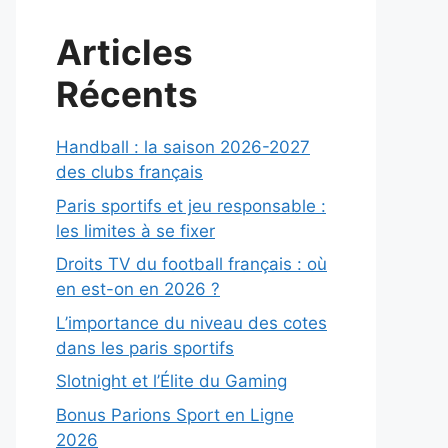
Articles
Récents
Handball : la saison 2026-2027
des clubs français
Paris sportifs et jeu responsable :
les limites à se fixer
Droits TV du football français : où
en est-on en 2026 ?
L’importance du niveau des cotes
dans les paris sportifs
Slotnight et l’Élite du Gaming
Bonus Parions Sport en Ligne
2026