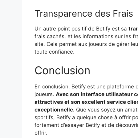
Transparence des Frais
Un autre point positif de Betify est sa
tra
frais cachés, et les informations sur les f
site. Cela permet aux joueurs de gérer le
toute confiance.
Conclusion
En conclusion, Betify est une plateforme d
joueurs.
Avec son interface utilisateur c
attractives et son excellent service clie
exceptionnelle.
Que vous soyez un amate
sportifs, Betify a quelque chose à offri
fortement d’essayer Betify et de découvr
offrir.