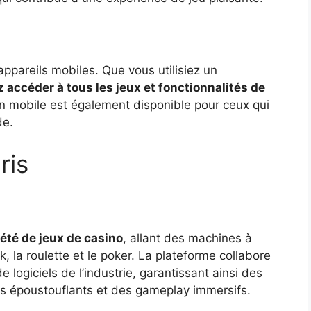
appareils mobiles. Que vous utilisiez un
 accéder à tous les jeux et fonctionnalités de
on mobile est également disponible pour ceux qui
de.
ris
été de jeux de casino
, allant des machines à
 la roulette et le poker. La plateforme collabore
 logiciels de l’industrie, garantissant ainsi des
s époustouflants et des gameplay immersifs.