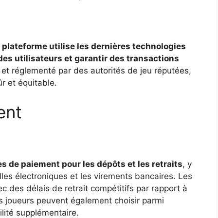
 plateforme utilise les dernières technologies
es utilisateurs et garantir des transactions
 et réglementé par des autorités de jeu réputées,
r et équitable.
ent
 de paiement pour les dépôts et les retraits
, y
illes électroniques et les virements bancaires. Les
c des délais de retrait compétitifs par rapport à
es joueurs peuvent également choisir parmi
ilité supplémentaire.