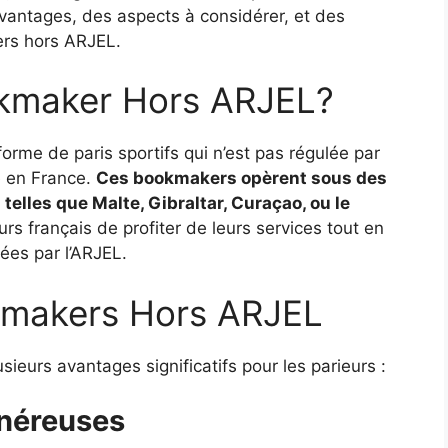
vantages, des aspects à considérer, et des
ers hors ARJEL.
okmaker Hors ARJEL?
orme de paris sportifs qui n’est pas régulée par
e en France.
Ces bookmakers opèrent sous des
telles que Malte, Gibraltar, Curaçao, ou le
urs français de profiter de leurs services tout en
sées par l’ARJEL.
kmakers Hors ARJEL
sieurs avantages significatifs pour les parieurs :
énéreuses