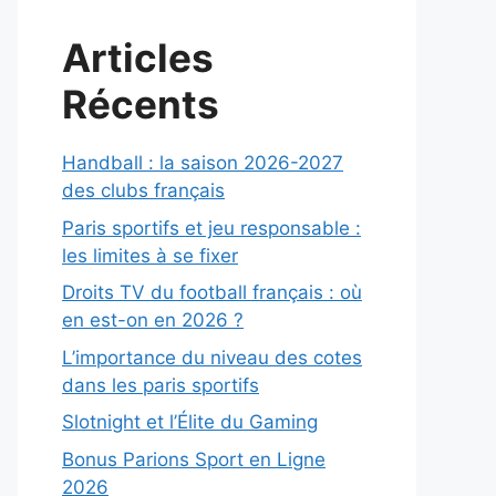
Articles
Récents
Handball : la saison 2026-2027
des clubs français
Paris sportifs et jeu responsable :
les limites à se fixer
Droits TV du football français : où
en est-on en 2026 ?
L’importance du niveau des cotes
dans les paris sportifs
Slotnight et l’Élite du Gaming
Bonus Parions Sport en Ligne
2026