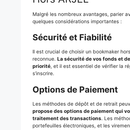
Malgré les nombreux avantages, parier 
quelques considérations importantes :
Sécurité et Fiabilité
Il est crucial de choisir un bookmaker hor
reconnue.
La sécurité de vos fonds et d
priorité
, et il est essentiel de vérifier la 
s’inscrire.
Options de Paiement
Les méthodes de dépôt et de retrait peuv
propose des options de paiement qui vou
traitement des transactions
. Les méthod
portefeuilles électroniques, et les vireme