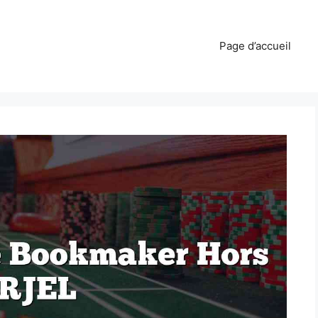
Page d’accueil