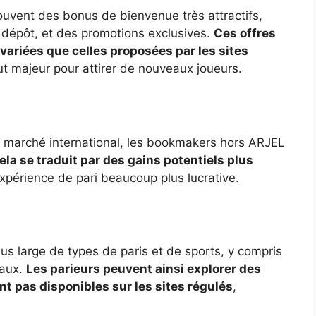
vent des bonus de bienvenue très attractifs,
r dépôt, et des promotions exclusives.
Ces offres
variées que celles proposées par les sites
out majeur pour attirer de nouveaux joueurs.
le marché international, les bookmakers hors ARJEL
ela se traduit par des gains potentiels plus
expérience de pari beaucoup plus lucrative.
 large de types de paris et de sports, y compris
iaux.
Les parieurs peuvent ainsi explorer des
nt pas disponibles sur les sites régulés
,