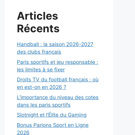
Articles
Récents
Handball : la saison 2026-2027
des clubs français
Paris sportifs et jeu responsable :
les limites à se fixer
Droits TV du football français : où
en est-on en 2026 ?
L’importance du niveau des cotes
dans les paris sportifs
Slotnight et l’Élite du Gaming
Bonus Parions Sport en Ligne
2026