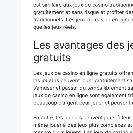
est similaire aux jeux de casino tradition
gratuitement et sans risque et profiter 
traditionnels. Les jeux de casino en lign
que les jeux réels.
Les avantages des j
gratuits
Les jeux de casino en ligne gratuits offre
les joueurs peuvent jouer gratuitement san
s’amuser et passer du temps librement s
jeux de casino en ligne sont également t
beaucoup d’argent pour jouer et peuvent
En outre, les joueurs peuvent jouer à leur
même jouer à des jeux plus complexes et a
mesure qu’ils jouent. Les jeux de casino e