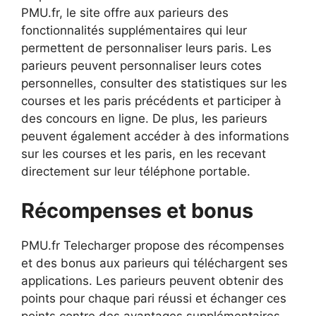
PMU.fr, le site offre aux parieurs des
fonctionnalités supplémentaires qui leur
permettent de personnaliser leurs paris. Les
parieurs peuvent personnaliser leurs cotes
personnelles, consulter des statistiques sur les
courses et les paris précédents et participer à
des concours en ligne. De plus, les parieurs
peuvent également accéder à des informations
sur les courses et les paris, en les recevant
directement sur leur téléphone portable.
Récompenses et bonus
PMU.fr Telecharger propose des récompenses
et des bonus aux parieurs qui téléchargent ses
applications. Les parieurs peuvent obtenir des
points pour chaque pari réussi et échanger ces
points contre des avantages supplémentaires,