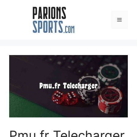
Aller
au
contenu
Menu
Pmu.fr Telecharger