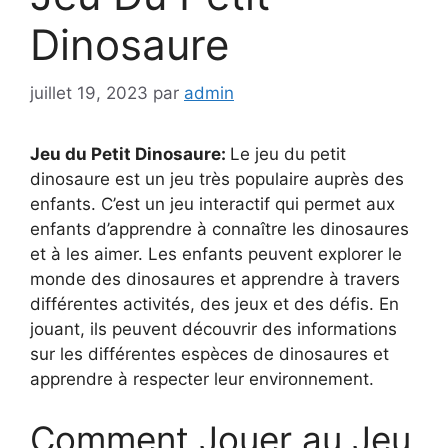
Dinosaure
juillet 19, 2023
par
admin
Jeu du Petit Dinosaure:
Le jeu du petit
dinosaure est un jeu très populaire auprès des
enfants. C’est un jeu interactif qui permet aux
enfants d’apprendre à connaître les dinosaures
et à les aimer. Les enfants peuvent explorer le
monde des dinosaures et apprendre à travers
différentes activités, des jeux et des défis. En
jouant, ils peuvent découvrir des informations
sur les différentes espèces de dinosaures et
apprendre à respecter leur environnement.
Comment Jouer au Jeu