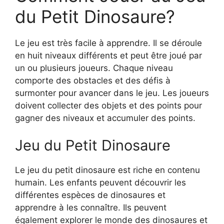
du Petit Dinosaure?
Le jeu est très facile à apprendre. Il se déroule
en huit niveaux différents et peut être joué par
un ou plusieurs joueurs. Chaque niveau
comporte des obstacles et des défis à
surmonter pour avancer dans le jeu. Les joueurs
doivent collecter des objets et des points pour
gagner des niveaux et accumuler des points.
Jeu du Petit Dinosaure
Le jeu du petit dinosaure est riche en contenu
humain. Les enfants peuvent découvrir les
différentes espèces de dinosaures et
apprendre à les connaître. Ils peuvent
également explorer le monde des dinosaures et