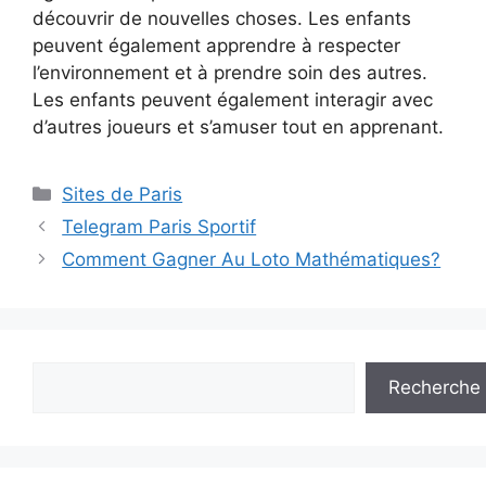
découvrir de nouvelles choses. Les enfants
peuvent également apprendre à respecter
l’environnement et à prendre soin des autres.
Les enfants peuvent également interagir avec
d’autres joueurs et s’amuser tout en apprenant.
Catégories
Sites de Paris
Telegram Paris Sportif
Comment Gagner Au Loto Mathématiques?
Rechercher
Recherche